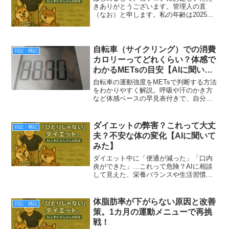
きありがとうございます。管理人の直
（なお）と申します。私の年齢は2025年5
月現在で42歳。フルリモートワークで、
日々座りっぱなしの生活をしています。
大学卒業までは痩せていたものの、上
京・一人暮らしを重ね...
自転車（サイクリング）での消費
日記・雑記
カロリーってどれくらい？体感で
わかるMETsの目安【AIに聞いて
みた】
自転車の運動強度をMETsで判断する方法
をわかりやすく解説。呼吸や汗のかき方
など体感ベースの早見表付きで、自分の
運動がどのくらいの強度かが感覚でわか
ります。
ダイエットの弊害？これって大丈
日記・雑記
夫？不安な体の変化【AIに聞いて
みた】
ダイエット中に「便通が減った」「口内
炎ができた」…これって危険？AIに相談
して見えた、栄養バランスや生活習慣の
盲点と、簡単にできる対策をご紹介。
体脂肪率が下がらない原因と改善
日記・雑記
策。1カ月の運動メニューで再挑
戦！