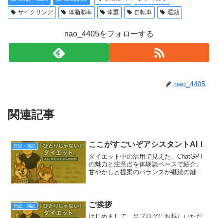
サイクリング
体脂肪率
体重
自転車
運動
nao_4405をフォローする
nao_4405
関連記事
ここがすごいぞアシスタントAI！
日記・雑記
ダイエット中の活用で見えた、ChatGPT
の魅力と注意点を体験談ベースで紹介。
甘やかしと提案のバランスが継続の鍵
に？
ご挨拶
日記・雑記
はじめまして。当ブログにお越しいただ