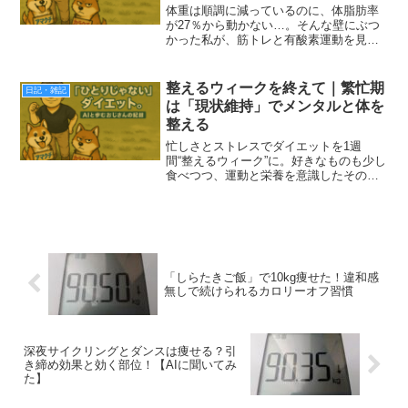
体重は順調に減っているのに、体脂肪率
が27％から動かない…。そんな壁にぶつ
かった私が、筋トレと有酸素運動を見直
して1カ月の新プログラムに挑戦します。
整えるウィークを終えて｜繁忙期
日記・雑記
は「現状維持」でメンタルと体を
整える
忙しさとストレスでダイエットを1週
間“整えるウィーク”に。好きなものも少し
食べつつ、運動と栄養を意識したその成
果とは？アマクチ＆カラクチの評価つき
で振り返ります。
「しらたきご飯」で10kg痩せた！違和感
無しで続けられるカロリーオフ習慣
深夜サイクリングとダンスは痩せる？引
き締め効果と効く部位！【AIに聞いてみ
た】